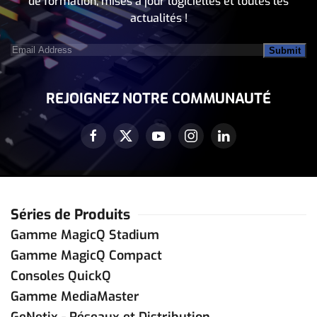
de formation, mises à jour logicielles et toutes les
actualités !
Email
Address
(Nécessaire)
REJOIGNEZ NOTRE COMMUNAUTÉ
Séries de Produits
Gamme MagicQ Stadium
Gamme MagicQ Compact
Consoles QuickQ
Gamme MediaMaster
GeNetix - Réseaux et Distribution