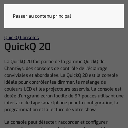
Passer au contenu principal
QuickQ Consoles
QuickQ 20
La QuickQ 20 fait partie de la gamme QuickQ de
ChamSys, des consoles de contrôle de l’éclairage
conviviales et abordables. La QuickQ 20 est la console
idéale pour contrôler les dimmer, le mélange de
couleurs LED et les projecteurs asservis. La console est
dotée d’un grand écran tactile de 9,7 pouces utilisant une
interface de type smartphone pour la configuration, la
programmation et la lecture de votre show.
La console peut détecter, raccorder et configurer