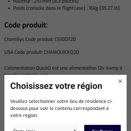
Hauteur : 210 mm (8,3 pouces)
Poids (console dans le flightcase) : 16kg (35.27 lb)
Code produit:
ChamSys Code produit: CS100720
USA Code produit: CHAMQUICKQ20
L’alimentation QuickQ est une alimentation 12v 4amp à
broche centrale +ve.
Choisissez votre région
Veuillez sélectionner votre lieu de résidence ci-
dessous pour voir le contenu correspondant à
votre région.
Training
Tutos + Vidéos