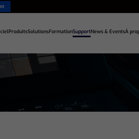
nt
ciel
Produits
Solutions
Formation
Support
News & Events
À pro