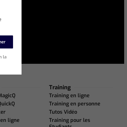
e
mer
n la
Training
MagicQ
Training en ligne
QuickQ
Training en personne
ker
Tutos Vidéo
en ligne
Training pour les
Etudiants