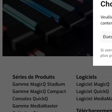
Cho
Email
Address
(N
Veuill
conten
Si vot
plus p
Séries de Produits
Logiciels
Gamme MagicQ Stadium
Logiciel MagicQ
Gamme MagicQ Compact
Logiciel QuickQ
Consoles QuickQ
Logiciel MediaM
Gamme MediaMaster
Téléchargemen