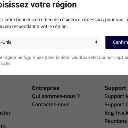
isissez votre région
écessaire)
ez sélectionner votre lieu de résidence ci-dessous pour voir l
REJOIGNEZ NOTRE COMMUNAUTÉ
u correspondant à votre région.
Confir
re région ne figure pas dans la liste, veuillez sélectionner l'optio
roche.
Entreprise
Support
Qui sommes-nous ?
Support 
Contactez-nous
Support 
aster
Bug Trac
Réunions 
ts