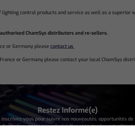
f lighting control products and service as well as a superior
authorised ChamSys distributors and re-sellers.
nce or Germany please
contact us
France or Germany
please contact your local ChamSys distri
Restez Informé(e)
Inscrivez-vous pour suivre nos nouveautés, opportunités de
formation, mises à jour logicielles et toutes les actualités !