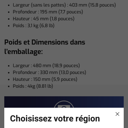
Largeur (sans les pattes) : 403 mm (15,8 pouces)
Profondeur : 195 mm (7,7 pouces)
Hauteur : 45 mm (1,8 pouces)
Poids : 3,1 kg (6,8 lb)
Poids et Dimensions dans
l’emballage:
Largeur : 480 mm (18,9 pouces)
Profondeur : 330 mm (13,0 pouces)
Hauteur : 150 mm (5,9 pouces)
Poids : 4kg (8.81 lb)
Choisissez votre région