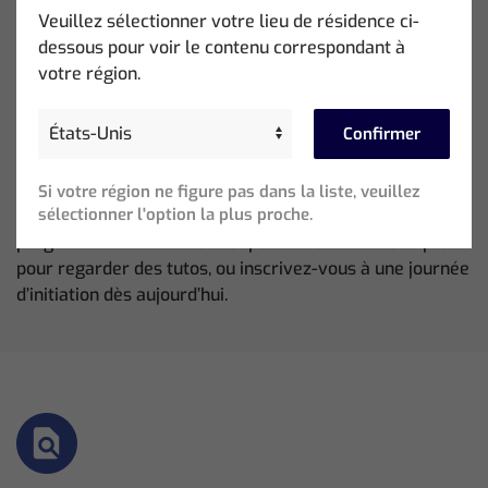
Veuillez sélectionner votre lieu de résidence ci-
Training
dessous pour voir le contenu correspondant à
Training / Cours + Vidéos
votre région.
Confirmer
Se perfectionner avec ChamSys
La ChamSys Training Academy vous offre tout ce dont
Si votre région ne figure pas dans la liste, veuillez
sélectionner l'option la plus proche.
vous avez besoin pour passer vos connaissances en
programmation au niveau supérieur. Créez un compte
pour regarder des tutos, ou inscrivez-vous à une journée
d’initiation dès aujourd’hui.