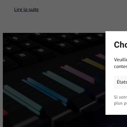
Lire la suite
Cho
Veuill
conten
Email
Address
(N
Si vot
plus p