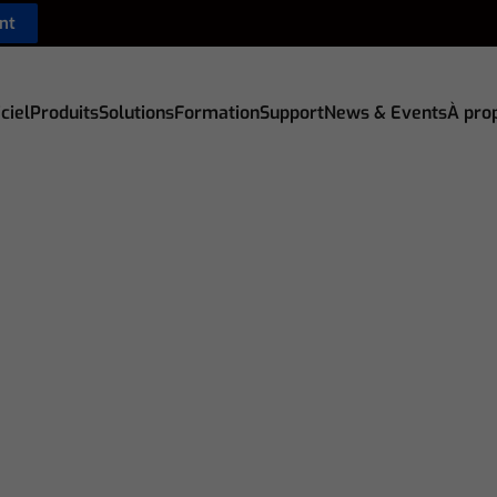
nt
ciel
Produits
Solutions
Formation
Support
News & Events
À pro