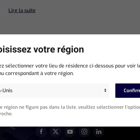
Lire la suite
isissez votre région
Restez Informé(e)
ez sélectionner votre lieu de résidence ci-dessous pour voir l
Inscrivez-vous pour suivre nos nouveautés, opportunités de
u correspondant à votre région.
formation, mises à jour logicielles et toutes les actualités !
Confir
écessaire)
re région ne figure pas dans la liste, veuillez sélectionner l'optio
roche.
REJOIGNEZ NOTRE COMMUNAUTÉ