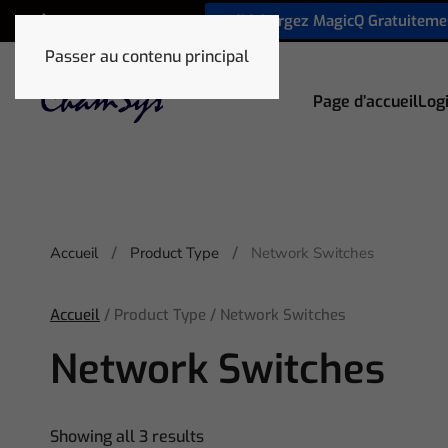
Téléchargez MagicQ Gratuiteme
+33 1 78 85 33 59
Passer au contenu principal
Page d’accueil
Logi
Accueil
Product Type
Network Switches
Accueil
/ Product Type / Network Switches
Network Switches
Showing all 3 results