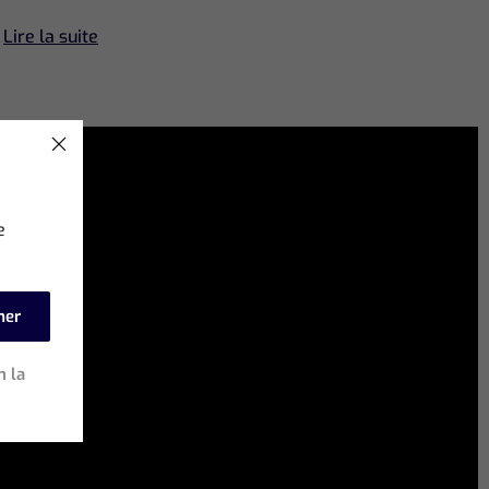
Lire la suite
e
mer
n la