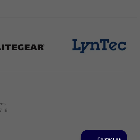
ées.
7 18