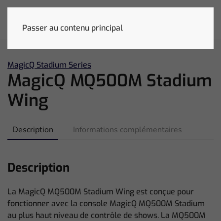
Passer au contenu principal
MagicQ Stadium Series
MagicQ MQ500M Stadium
Wing
Description
Informations complémentaires
Description
La MagicQ MQ500M Stadium Wing est conçue pour
fonctionner avec la console MagicQ MQ500M Stadium
au plus haut niveau de contrôle de shows. La MQ500M