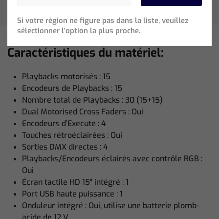
Si votre région ne figure pas dans la liste, veuillez
sélectionner l'option la plus proche.
Caractéristiques du matériel:
Playbacks motorisés : 15
Encodeurs de Playbacks : 15
Nombre total de Playbacks : 30 (15+15)
Dual Motorised Cross Faders : Oui
Encodeurs d’Execute : 4
Touches rétroéclairées : Oui
Sorties DMX directes : 4
Playbacks/Encodeurs éclairés avec contrôle RGB :
Oui
Écran tactile HD 15″ intégré : 1
Port USB haute puissance : 1
Onduleur intégré : Oui, utilise une batterie plomb-
acide de 12 V