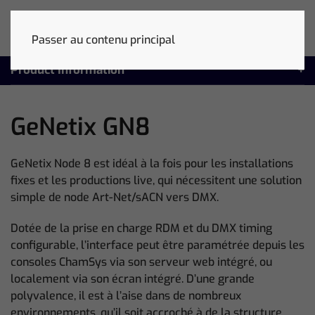
Passer au contenu principal
Product Information
GeNetix GN8
GeNetix Node 8 est idéal à la fois pour les installations
fixes et les productions live, qui nécessitent une solution
simple de node Art-Net/sACN vers DMX.
Dotée de la prise en charge RDM et du DMX timing
configurable, l’interface peut être paramétrée depuis les
consoles ChamSys via son serveur web intégré, ou
localement via son écran intégré. D’une grande
polyvalence, il est à l’aise dans de nombreux
environnements, qu’il soit accroché à de la structure