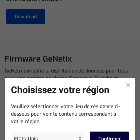
Download
Firmware GeNetix
GeNetix simplifie la distribution de données pour tous
avec une gamme de Nodes, Gateways, Switchs et
appareils PoE. Etendez vos capacités en vous appuyant
Choisissez votre région
sur des solutions de mise en réseau intuitives et
toujours en évolution.
Veuillez sélectionner votre lieu de résidence ci-
dessous pour voir le contenu correspondant à
Téléchargez le Dernier Firmware
votre région.
Confirmer