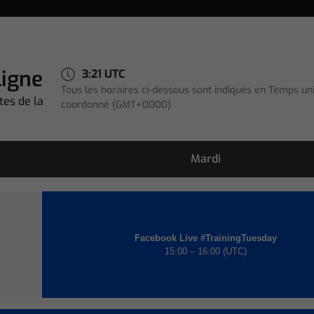
ligne
3:21 UTC
Tous les horaires ci-dessous sont indiqués en
Temps uni
tes de la
coordonné
(GMT+0000)
Mardi
Facebook Live #TrainingTuesday
15:00 – 16:00 (UTC)