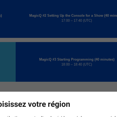
s)
MagicQ #2 Setting Up the Console for a Show (40 min
17:00 – 17:40 (UTC)
MagicQ #3 Starting Programming (40 minutes)
18:00 – 18:40 (UTC)
isissez votre région