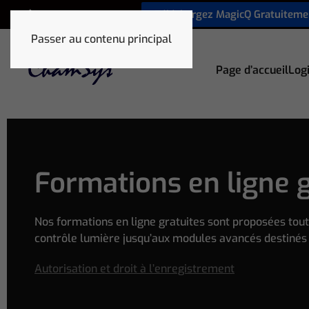
Téléchargez MagicQ Gratuiteme
+33 1 78 85 33 59
Passer au contenu principal
Page d’accueil
Logi
Formations en ligne g
Nos formations en ligne gratuites sont proposées tout 
contrôle lumière jusqu’aux modules avancés destinés 
Autorisation et droit à l’enregistrement