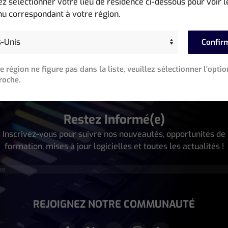
ez sélectionner votre lieu de résidence ci-dessous pour voir l
ational. Consultez les langues disponibles ci-dessous.
u correspondant à votre région.
Confir
re région ne figure pas dans la liste, veuillez sélectionner l'optio
roche.
Restez Informé(e)
Inscrivez-vous pour suivre nos nouveautés, opportunités de
formation, mises à jour logicielles et toutes les actualités !
écessaire)
REJOIGNEZ NOTRE COMMUNAUTÉ