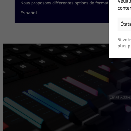
Veuill
Nous proposons différentes options de formation à l’intern
conten
Español
Si vot
plus p
Email
Address
(N