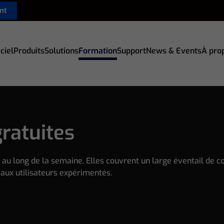
nt
ciel
Produits
Solutions
Formation
Support
News & Events
À pro
ratuites
au long de la semaine. Elles couvrent un large éventail de co
aux utilisateurs expérimentés.