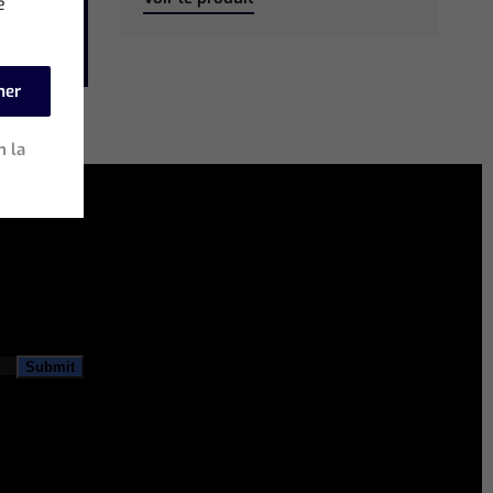
e
mer
n la