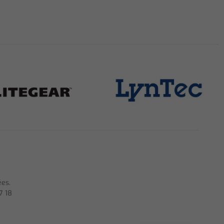
ées.
7 18