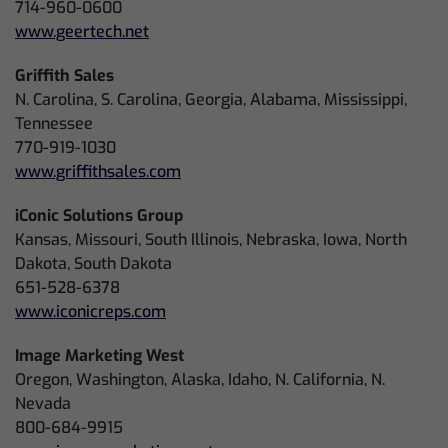
714-960-0600
www.geertech.net
Griffith Sales
N. Carolina, S. Carolina, Georgia, Alabama, Mississippi,
Tennessee
770-919-1030
www.griffithsales.com
iConic Solutions Group
Kansas, Missouri, South Illinois, Nebraska, Iowa, North
Dakota, South Dakota
651-528-6378
www.iconicreps.com
Image Marketing West
Oregon, Washington, Alaska, Idaho, N. California, N.
Nevada
800-684-9915