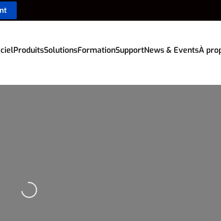
nt
ciel
Produits
Solutions
Formation
Support
News & Events
À pro
Loading...