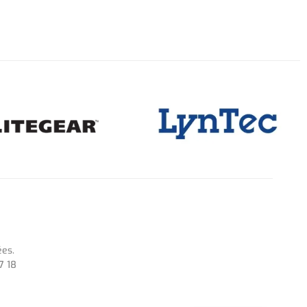
ées.
7 18