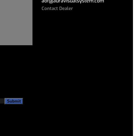
aof
@
auravisualsystem.com
Contact Dealer