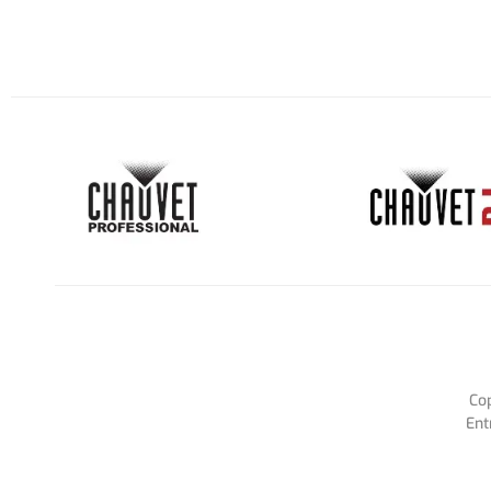
Co
Ent