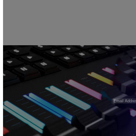
Email
Address
(N